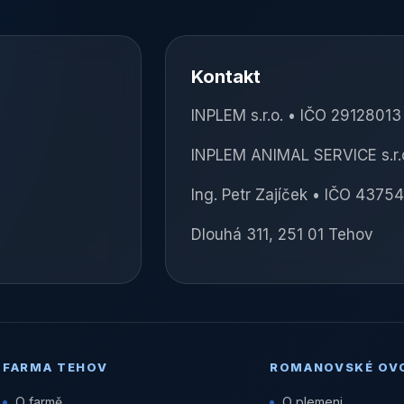
Kontakt
INPLEM s.r.o. • IČO 2912801
INPLEM ANIMAL SERVICE s.r.
Ing. Petr Zajíček • IČO 4375
Dlouhá 311, 251 01 Tehov
FARMA TEHOV
ROMANOVSKÉ OV
O farmě
O plemeni