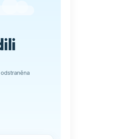
ili
 odstraněna