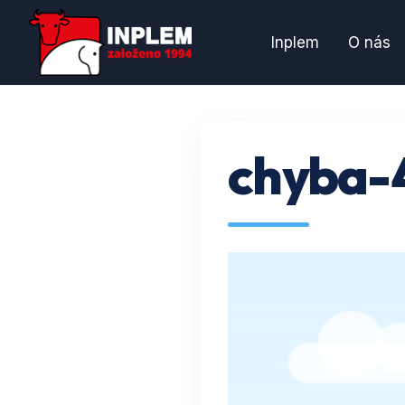
Inplem
O nás
chyba-