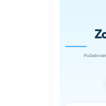
Zd
Požadovano