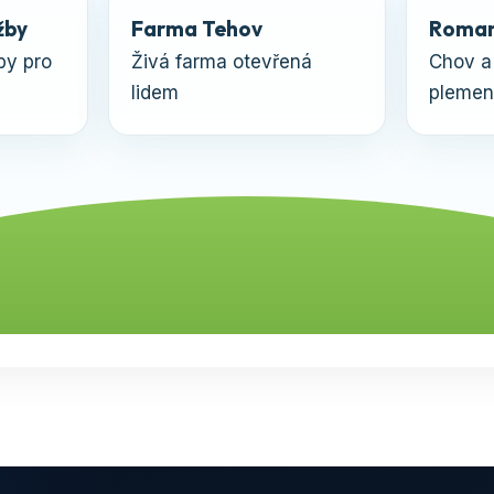
žby
Farma Tehov
Roman
by pro
Živá farma otevřená
Chov a
lidem
plemen