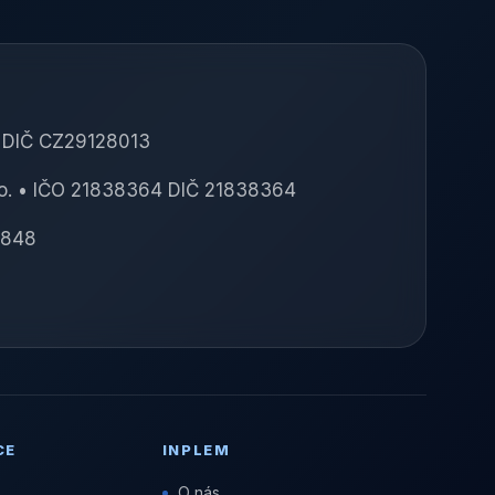
3 DIČ CZ29128013
o. • IČO 21838364 DIČ 21838364
4848
CE
INPLEM
O nás