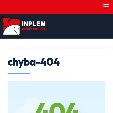
≡
chyba-404
404