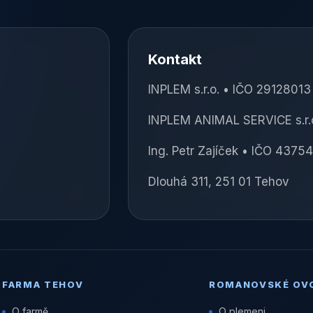
Kontakt
INPLEM s.r.o. • IČO 2912801
INPLEM ANIMAL SERVICE s.r.
Ing. Petr Zajíček • IČO 4375
Dlouhá 311, 251 01 Tehov
FARMA TEHOV
ROMANOVSKÉ OV
O farmě
O plemeni