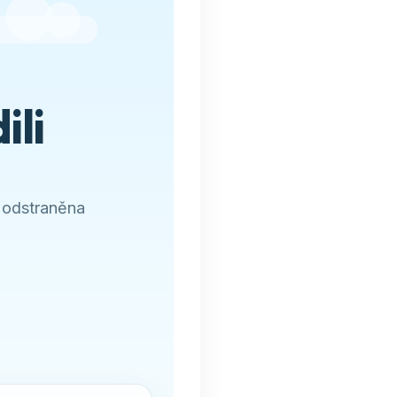
ili
 odstraněna