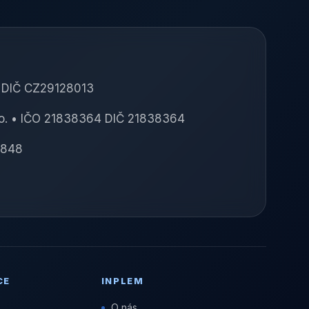
3 DIČ CZ29128013
o. • IČO 21838364 DIČ 21838364
4848
CE
INPLEM
O nás