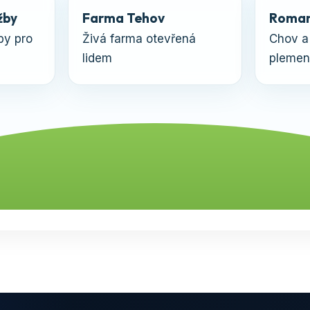
žby
Farma Tehov
Roman
by pro
Živá farma otevřená
Chov a
lidem
plemen