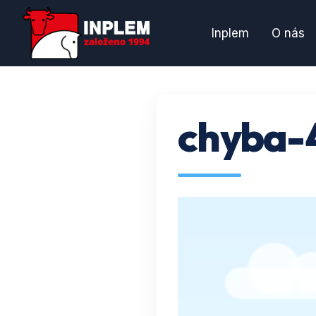
Inplem
O nás
chyba-