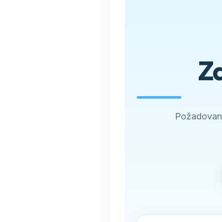
Zd
Požadovano