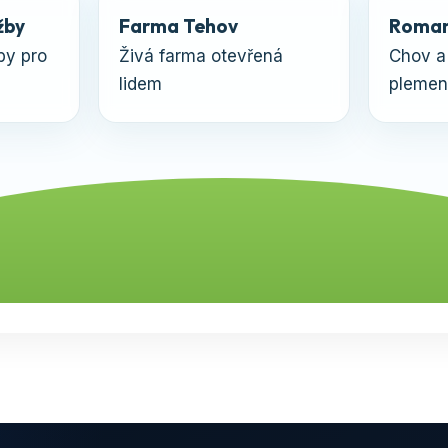
žby
Farma Tehov
Roman
by pro
Živá farma otevřená
Chov a
lidem
plemen