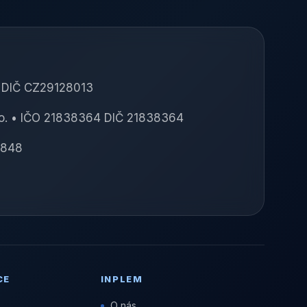
3 DIČ CZ29128013
o. • IČO 21838364 DIČ 21838364
4848
CE
INPLEM
O nás