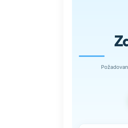
Zd
Požadovano