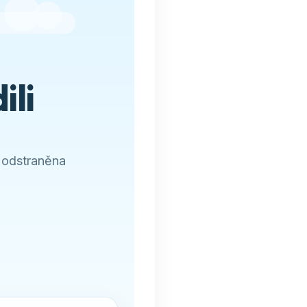
ili
 odstraněna