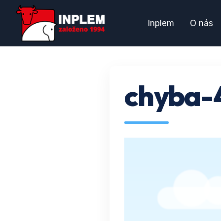
Inplem
O nás
chyba-