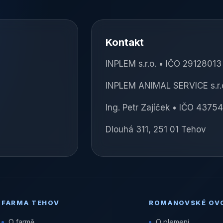
Kontakt
INPLEM s.r.o. • IČO 2912801
INPLEM ANIMAL SERVICE s.r.
Ing. Petr Zajíček • IČO 4375
Dlouhá 311, 251 01 Tehov
FARMA TEHOV
ROMANOVSKÉ OV
O farmě
O plemeni