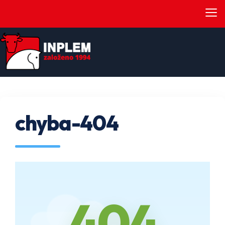
≡
chyba-404
404