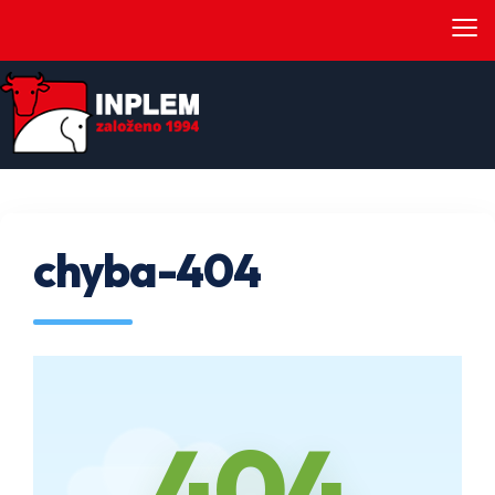
≡
chyba-404
404