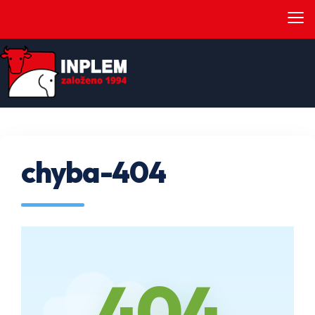
≡
chyba-404
404