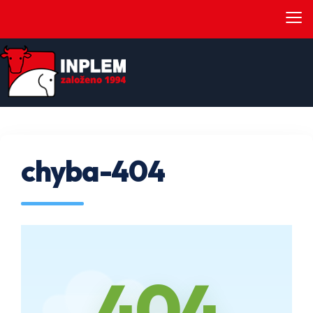
≡
chyba-404
404