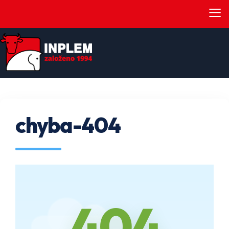
≡
chyba-404
404