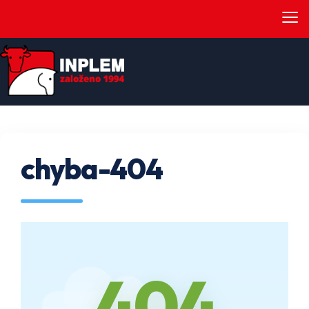
≡
chyba-404
404