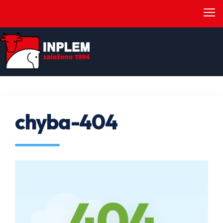
≡
chyba-404
404