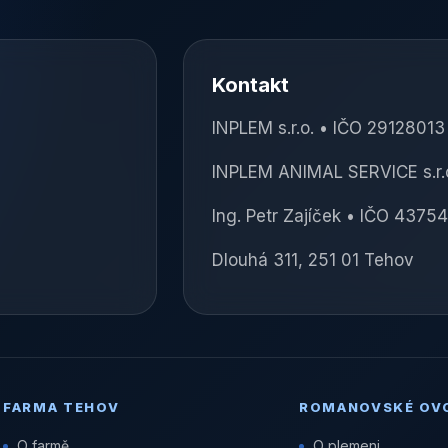
Kontakt
INPLEM s.r.o. • IČO 2912801
INPLEM ANIMAL SERVICE s.r.
Ing. Petr Zajíček • IČO 4375
Dlouhá 311, 251 01 Tehov
FARMA TEHOV
ROMANOVSKÉ OV
O farmě
O plemeni