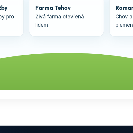
žby
Farma Tehov
Roman
by pro
Živá farma otevřená
Chov a
lidem
plemen