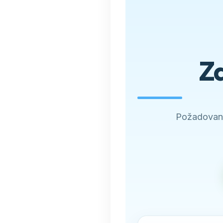
Zd
Požadovano