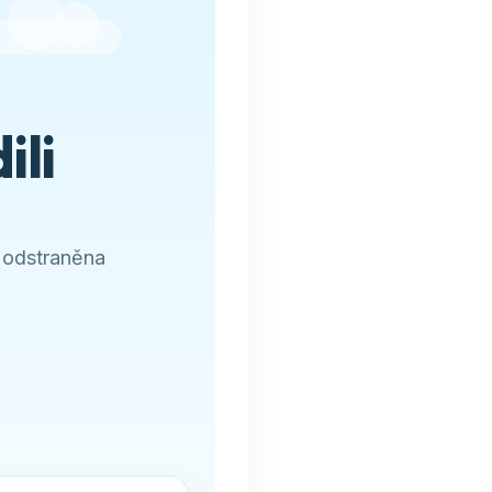
ili
 odstraněna