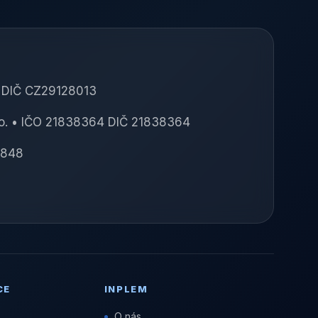
3 DIČ CZ29128013
o. • IČO 21838364 DIČ 21838364
4848
CE
INPLEM
O nás