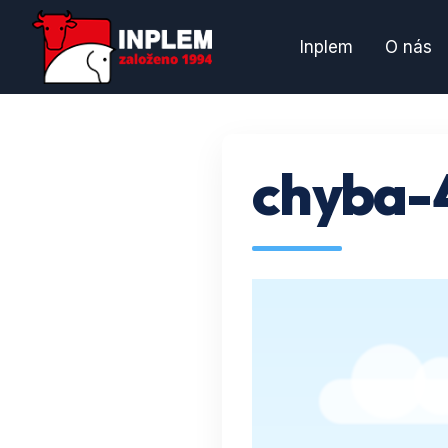
Inplem
O nás
chyba-