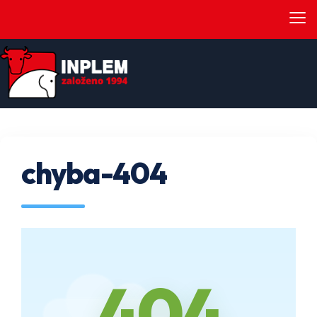
≡
chyba-404
404